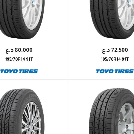
72,500
؜د.؜ع
80,000
؜د.؜ع
195/70R14 91T
195/70R14 91T