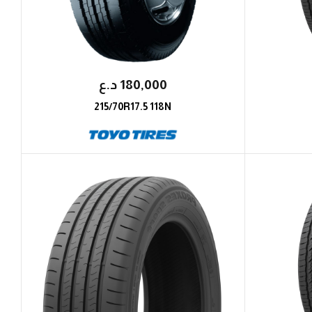
180,000
؜د.؜ع
215/70R17.5 118N