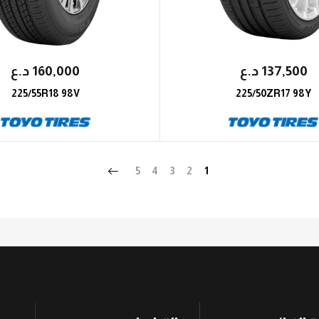
137,500
؜د.؜ع
160,000
؜د.؜ع
225/55R18 98V
225/50ZR17 98Y
5
4
3
2
1