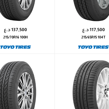
117,500
؜د.؜ع
137,500
؜د.؜ع
215/70R16 100H
215/65R15 104T