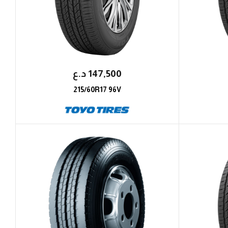
147,500
؜د.؜ع
215/60R17 96V