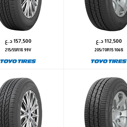
112,500
؜د.؜ع
157,500
؜د.؜ع
215/55R18 99V
205/70R15 106S