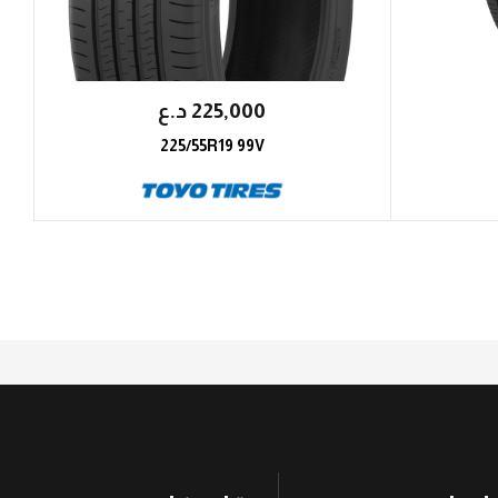
225,000
؜د.؜ع
225/55R19 99V