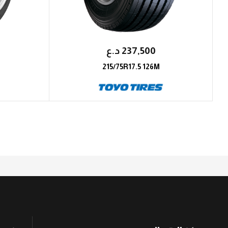
237,500
؜د.؜ع
215/75R17.5 126M