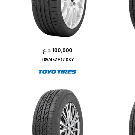
100,000
؜د.؜ع
205/45ZR17 88Y