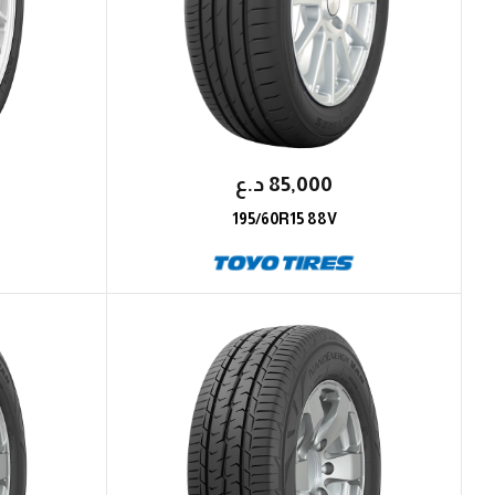
85,000
؜د.؜ع
195/60R15 88V