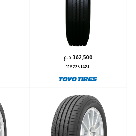
362,500
؜د.؜ع
11R225 148L