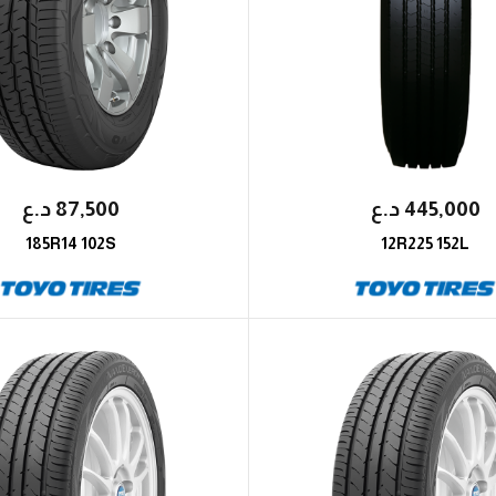
445,000
؜د.؜ع
87,500
؜د.؜ع
185R14 102S
12R225 152L