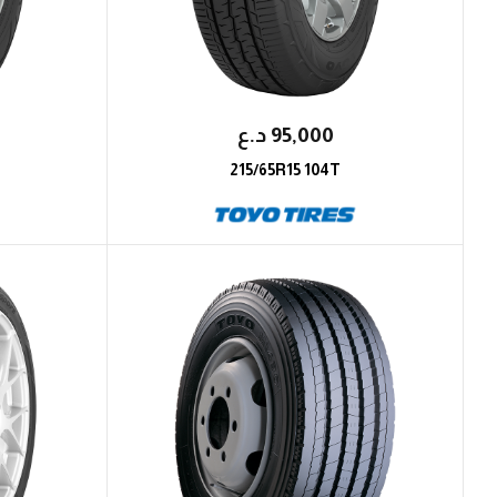
95,000
؜د.؜ع
215/65R15 104T