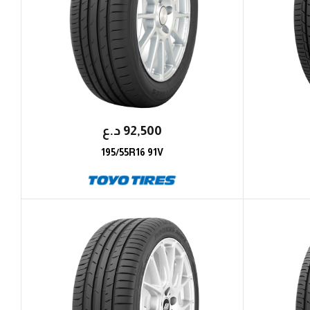
92,500
؜د.؜ع
195/55R16 91V