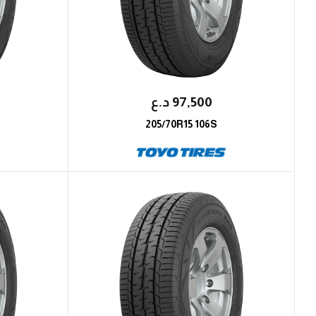
97,500
؜د.؜ع
205/70R15 106S