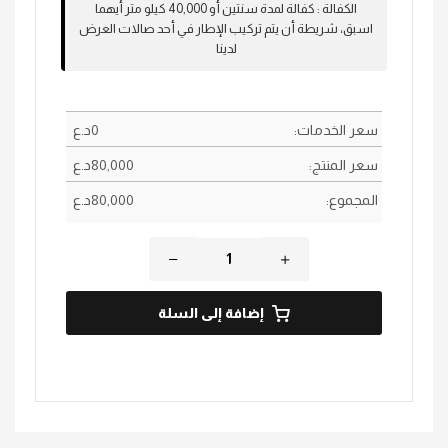
الكفالة
:
كفالة لمدة سنتين أو 40,000 كيلو متر أيهما
اسبق، شريطة أن يتم تركيب الإطار في أحد صالات العرض
لدينا
سعر الخدمات:
0
؜د.؜ع
سعر المنتج:
80,000
؜د.؜ع
المجموع:
80,000
؜د.؜ع
إضافة إلى السلة