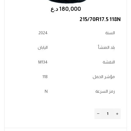
180,000
؜د.؜ع
215/70R17.5 118N
السنة
2024
بلد المنشأ
اليابان
النقشة
M134
مؤشر الحمل
118
رمز السرعة
N