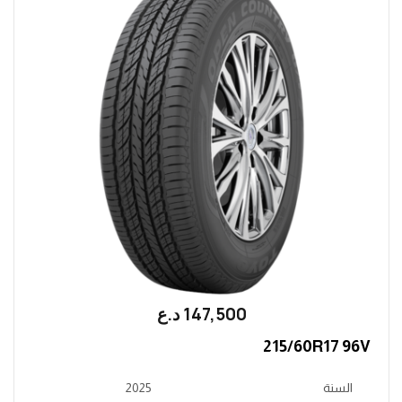
147,500
؜د.؜ع
215/60R17 96V
السنة
2025