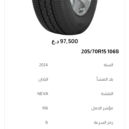
97,500
؜د.؜ع
205/70R15 106S
السنة
2024
بلد المنشأ
اليابان
النقشة
NEVA
مؤشر الحمل
106
رمز السرعة
S