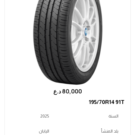
80,000
؜د.؜ع
195/70R14 91T
السنة
2025
بلد المنشأ
اليابان