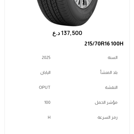
137,500
؜د.؜ع
215/70R16 100H
السنة
2025
بلد المنشأ
اليابان
النقشة
OPUT
مؤشر الحمل
100
رمز السرعة
H