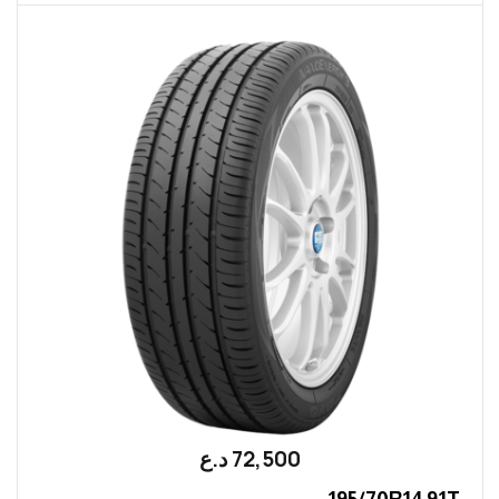
72,500
؜د.؜ع
195/70R14 91T