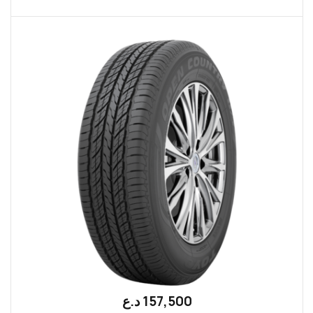
157,500
؜د.؜ع