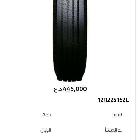
445,000
؜د.؜ع
12R225 152L
السنة
2025
بلد المنشأ
اليابان