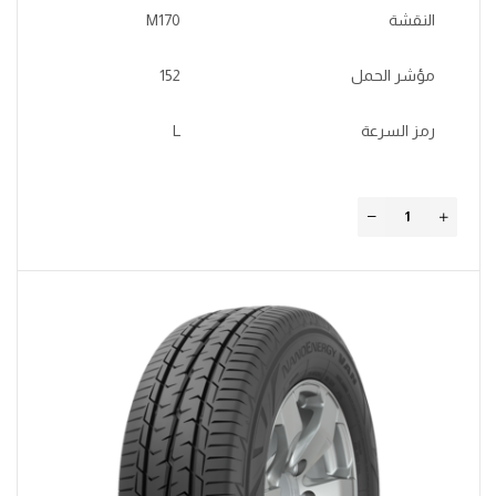
النقشة
M170
مؤشر الحمل
152
رمز السرعة
L