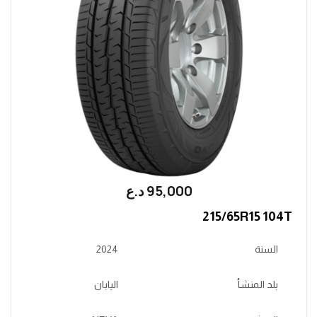
95,000
؜د.؜ع
215/65R15 104T
السنة
2024
بلد المنشأ
اليابان