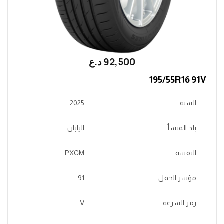
92,500
؜د.؜ع
195/55R16 91V
السنة
2025
بلد المنشأ
اليابان
النقشة
PXCM
مؤشر الحمل
91
رمز السرعة
V