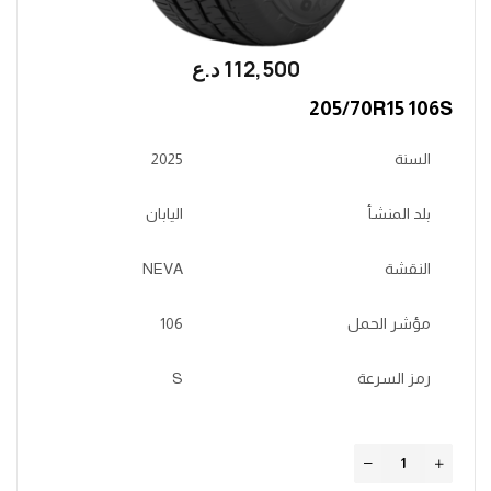
112,500
؜د.؜ع
205/70R15 106S
السنة
2025
بلد المنشأ
اليابان
النقشة
NEVA
مؤشر الحمل
106
رمز السرعة
S