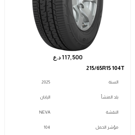
117,500
؜د.؜ع
215/65R15 104T
السنة
2025
بلد المنشأ
اليابان
النقشة
NEVA
مؤشر الحمل
104