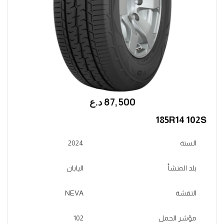
87,500
؜د.؜ع
185R14 102S
السنة
2024
بلد المنشأ
اليابان
النقشة
NEVA
مؤشر الحمل
102