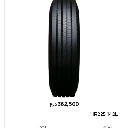
362,500
؜د.؜ع
11R225 148L
السنة
2024