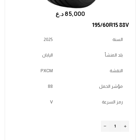
85,000
؜د.؜ع
195/60R15 88V
السنة
2025
بلد المنشأ
اليابان
النقشة
PXCM
مؤشر الحمل
88
رمز السرعة
V