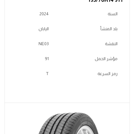
السنة
2024
بلد المنشأ
اليابان
النقشة
NE03
مؤشر الحمل
91
رمز السرعة
T