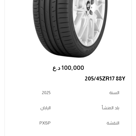
100,000
؜د.؜ع
205/45ZR17 88Y
السنة
2025
بلد المنشأ
اليابان
النقشة
PXSP