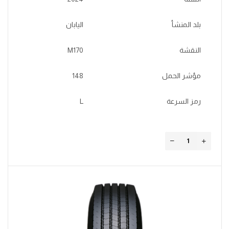
بلد المنشأ
اليابان
النقشة
M170
مؤشر الحمل
148
رمز السرعة
L