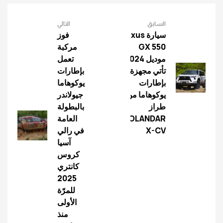
السابق
التالي
سيارة Lexus
فوز
GX 550
مركبة
موديل 2024
تعمل
تأتي مجهزة
بإطارات
بإطارات
يوكوهاما
يوكوهاما من
جيولاندر
طراز
بالبطولة
GEOLANDAR
العامة
X-CV
في رالي
آسيا
كروس
كانتري
2025
للمرّة
الأولى
منذ