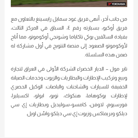
من جانب آخر، أنهى فريق غود سمايل رايسينغ بالتعاون مع
فريق أوكيو، بسيارته رقم ٤، السباق في المركز الثالث،
بقيادة السائقين يوكي ناكاياما وشونجي أوكوموتو، مما أتاح
لأوكوموتو الصعود إلى منصة التتويج في أول مشاركة له
ضمن هذه السلسلة.
تاير مول – الديار الخضراء الشركة الأولى في العراق لتجارة
وبيع وتركيب الإطارات والبطاريات والزيوت وخدمات الصيانة
الخفيفة للسيارات والشاحنات والباصات. الوكيل الحصري
لإطارات يوكوهاما، هنكوك، تويو، ابولو، اكسيليرا،
فورسيوم، لاوفن، كامسو-سوليديل وبطاريات إي سي
ديلكو وبريماكس وزيوت إي سي ديلكو واسُن اويل.