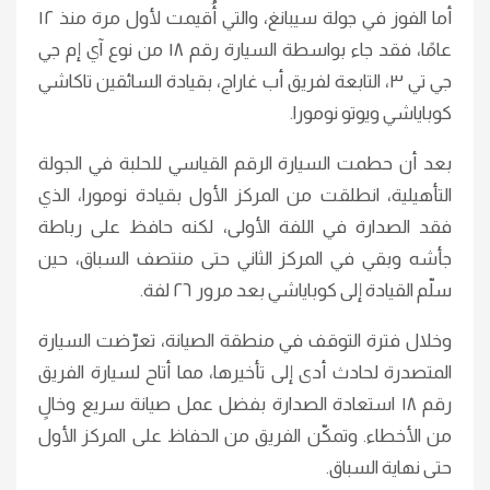
أما الفوز في جولة سيبانغ، والتي أُقيمت لأول مرة منذ ١٢
عامًا، فقد جاء بواسطة السيارة رقم ١٨ من نوع آي إم جي
جي تي ٣، التابعة لفريق أب غاراج، بقيادة السائقين تاكاشي
كوباياشي ويوتو نومورا.
بعد أن حطمت السيارة الرقم القياسي للحلبة في الجولة
التأهيلية، انطلقت من المركز الأول بقيادة نومورا، الذي
فقد الصدارة في اللفة الأولى، لكنه حافظ على رباطة
جأشه وبقي في المركز الثاني حتى منتصف السباق، حين
سلّم القيادة إلى كوباياشي بعد مرور ٢٦ لفة.
وخلال فترة التوقف في منطقة الصيانة، تعرّضت السيارة
المتصدرة لحادث أدى إلى تأخيرها، مما أتاح لسيارة الفريق
رقم ١٨ استعادة الصدارة بفضل عمل صيانة سريع وخالٍ
من الأخطاء. وتمكّن الفريق من الحفاظ على المركز الأول
حتى نهاية السباق.