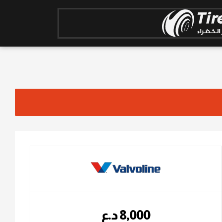
8,000
؜د.؜ع