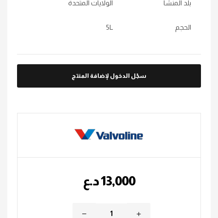
بلد المنشأ
الولايات المتحدة
الحجم
5L
سجّل الدخول لإضافة المنتج
13,000
؜د.؜ع