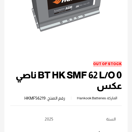
OUT OF STOCK
BT HK SMF 62 L/O 0 ناصي
عكس
رقم المنتج:
HKMF56219
الماركة:
Hankook Batteries
السنة
2025