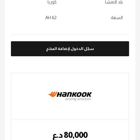
بلد المنشأ
كوريا
السعة
62 AH
سجّل الدخول لإضافة المنتج
80,000
؜د.؜ع