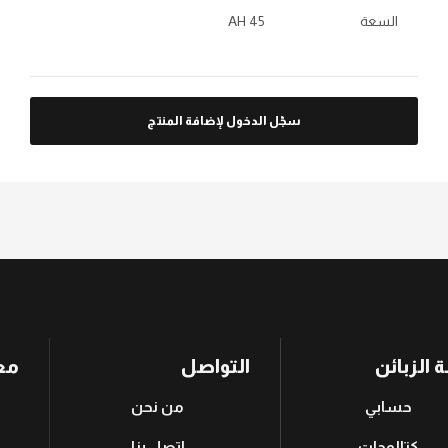
السعة
45 AH
سجّل الدخول لإضافة المنتج
 الزبائن
التواصل
مع
حسابي
من نحن
كتالوجات
اتصل بنا