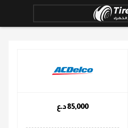
85,000
؜د.؜ع