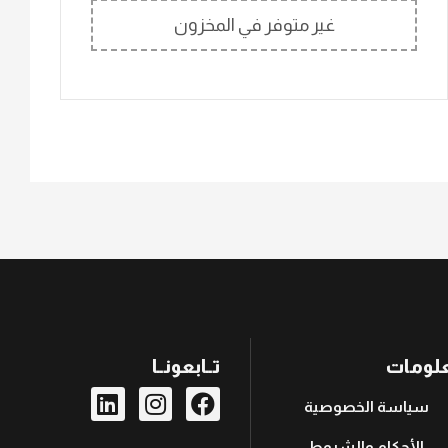
غير متوفر في المخزون
لومات
تــابعونــا
سياسة الخصوصية
الأحكام والشروط