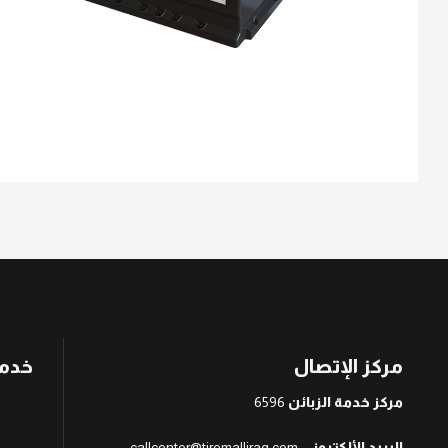
مركز الإتصال
خدمة
مركز خدمة الزبائن
6596
البريد الألكتروني
callcenter@tiremalliraq.com