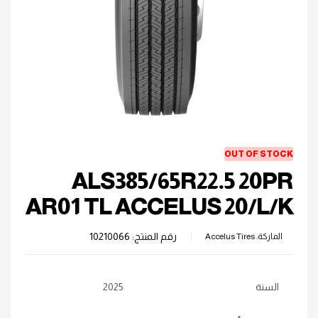
OUT OF STOCK
ALS385/65R22.5 20PR
AR01 TL ACCELUS 20/L/K
رقم المنتج:
10210066
الماركة:
Accelus Tires
السنة
2025