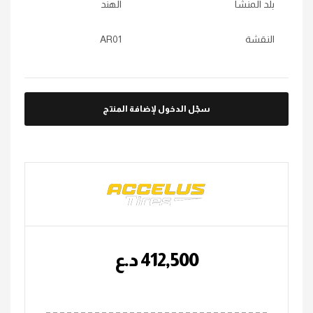
بلد المنشأ
الهند
النقشة
AR01
سجّل الدخول لإضافة المنتج
412,500
؜د.؜ع