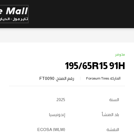
متوفر
195/65R15 91H
رقم المنتج:
FT0090
الماركة:
Forceum Tires
السنة
2025
بلد المنشأ
إندونيسيا
النقشة
ECOSA (WLW)