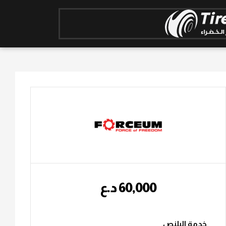
60,000
؜د.؜ع
خدمة البلنص