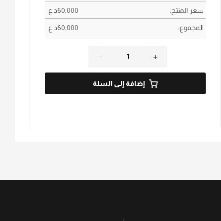
سعر المنتج:
60,000
؜د.؜ع
المجموع:
60,000
؜د.؜ع
إضافة إلى السلة