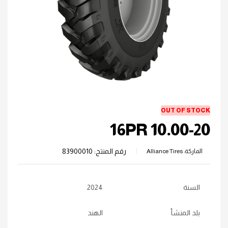
OUT OF STOCK
10.00-20 16PR
رقم المنتج:
83900010
الماركة:
Alliance Tires
السنة
2024
بلد المنشأ
الهند