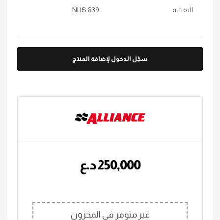
النقشة
NHS 839
سجّل الدخول لإضافة المنتج
250,000
؜د.؜ع
غير متوفر في المخزون