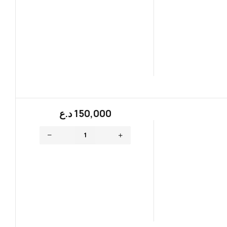
150,000
؜د.؜ع