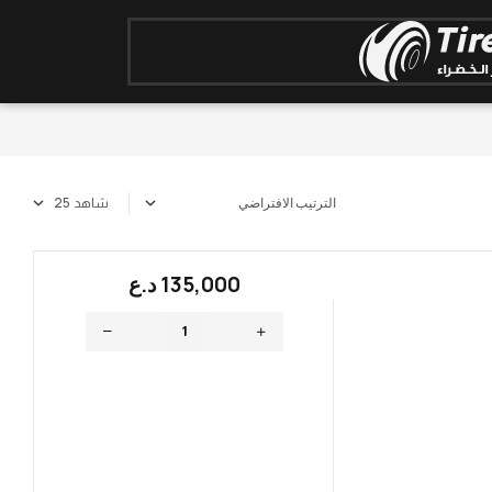
شاهد
135,000
؜د.؜ع