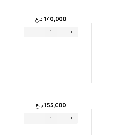
140,000
؜د.؜ع
155,000
؜د.؜ع