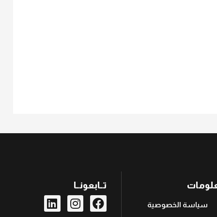
لومات
تــابعونــا
سياسة الخصوصية