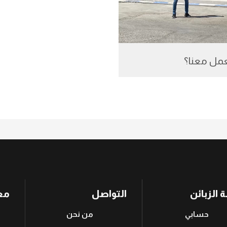
عمل معنا؟
 الزبائن
التواصل
مع
حسابي
من نحن