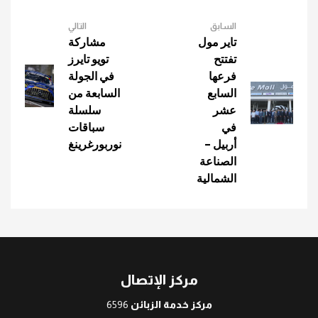
السابق
التالي
تاير مول
مشاركة
تفتتح
تويو تايرز
فرعها
في الجولة
السابع
السابعة من
عشر
سلسلة
في
سباقات
أربيل –
نوربورغرينغ
الصناعة
الشمالية
مركز الإتصال
مركز خدمة الزبائن
6596